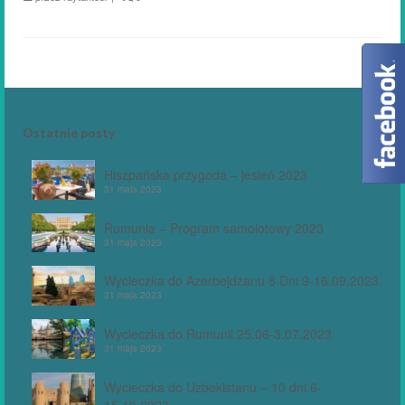
Ostatnie posty
Hiszpańska przygoda – jesień 2023
31 maja 2023
Rumunia – Program samolotowy 2023
31 maja 2023
Wycieczka do Azerbejdżanu 8 Dni 9-16.09.2023
31 maja 2023
Wycieczka do Rumunii 25.06-3.07.2023
31 maja 2023
Wycieczka do Uzbekistanu – 10 dni.6-
15.10.2023