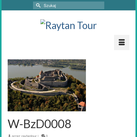
Szuklaj
w:
W-BzD0008
przez
raytantour
|
0